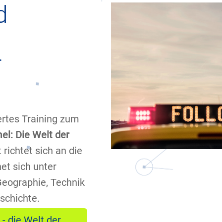
d
r
ertes Training zum
l: Die Welt der
 richtet sich an die
et sich unter
Geographie, Technik
schichte.
- die Welt der