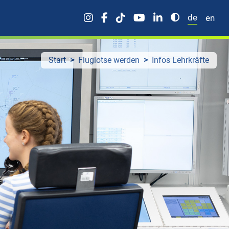
de
en
Start
Fluglotse werden
Infos Lehrkräfte
rfahrene
zialisten