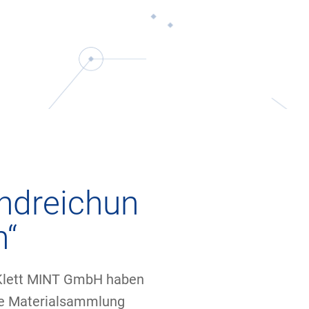
ndreichun
n“
Klett MINT GmbH haben
he Materialsammlung