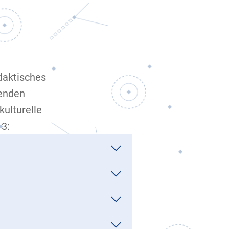
daktisches
nenden
kulturelle
13: