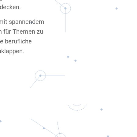
tdecken.
n mit spannendem
en für Themen zu
e berufliche
uklappen.