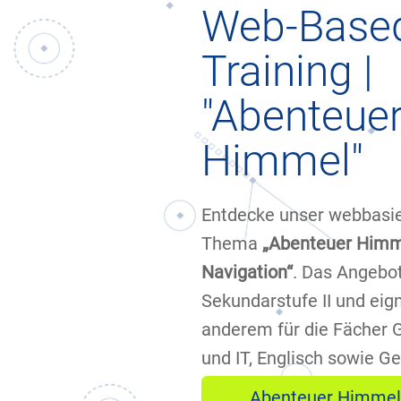
Web-Base
Training |
"Abenteue
Himmel"
Entdecke unser web­basi
Thema
„Abenteuer Himme
Navigation“
. Das Angebot
Sekundarstufe II und eign
anderem für die Fächer 
und IT, Englisch sowie Ge
Abenteuer Himmel 