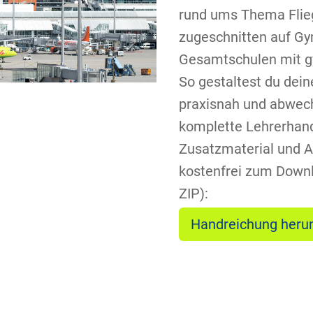
rund ums Thema Flieg
zugeschnitten auf G
Gesamtschulen mit g
So gestaltest du dein
praxisnah und abwech
komplette Lehrerhand
Zusatzmaterial und A
kostenfrei zum Downl
ZIP):
Handreichung heru