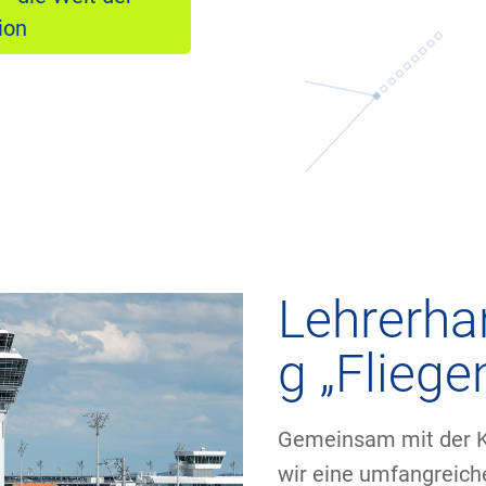
ion
Lehrerha
g „Fliege
Gemeinsam mit der 
wir eine umfangreic