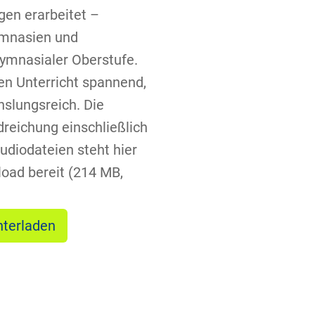
en erarbeitet –
ymnasien und
ymnasialer Oberstufe.
en Unterricht spannend,
slungsreich. Die
reichung einschließlich
udiodateien steht hier
oad bereit (214 MB,
nterladen