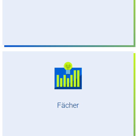
Elektrotechnik / Nachrichtentechnik /
Hochfrequenztechnik
Informatik
Luft- und Raumfahrttechnik
Mathematik
Physik
Fächer
Wirtschaftsingenieurwesen
BWL, Psychologie oder Sozialwissenschaften