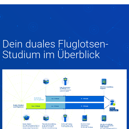
Dein duales Fluglotsen-
Studium im Überblick
Ende Theoretische
Ausbildung
an der
Flu
g
sicherungsaka-
demie in Langen
A
u
s
b
i
l
d
u
ng
m
a
x
.
1
5
M
o
na
t
e
1
2 –
1
8
M
o
na
t
e
z
u
m
F
l
u
g
l
o
t
s
e
n
D
u
a
l
e
s
S
t
u
d
i
u
m
D
a
u
e
r
:
1
8
M
o
na
t
e
m
a
x
.
1
5
M
o
na
t
e
1
2 –
1
8
M
o
na
t
e
z
u
m
F
l
u
g
l
o
t
s
e
n
E
i
n
sa
t
z
al
s
F
l
u
g
l
o
t
s
e
Duales Studium
Theoretische Ausbildung
On-the-job Training
B
a
c
h
e
l
o
r
A
r
be
i
t
Abschluss Ausbildung
(Air Traffic Management/B.Sc.)
an der Flugsicherungs-
an einer Center- oder
w
ä
h
r
e
n
d d
e
s
Fluglotse
und
Abschluss
an der Hochschule in Worms +
akademie in Langen +
Tower-Niederlassung
Duales Studium
O
n
-
t
h
e
-
j
o
b
T
r
a
i
n
in
g
s
mehrmonatige Praxisphasen
Start des Simulatortrainings
(Air Traffic Management/B.Sc.)